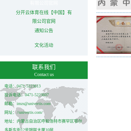
有限公司官网
分开云体育在线【中国】有
限公司官网
通知公告
文化活动
联系我们
Contact us
电话：0471-5223613
投诉电话：0471-5223607
邮箱：imzs@univertis.com
网址：//univertis.com/
地址：内蒙古自治区呼和浩特市赛罕区鄂尔
多斯东街12号银联大厦10层