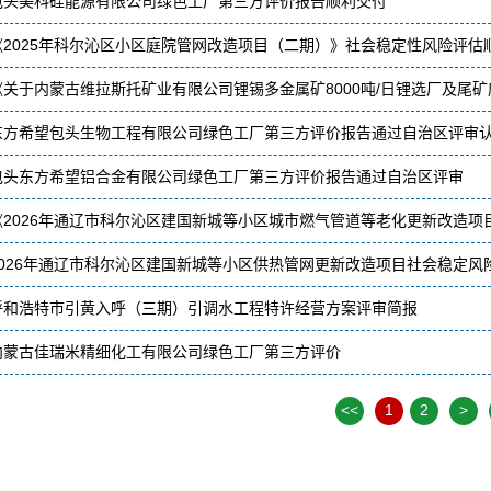
包头美科硅能源有限公司绿色工厂第三方评价报告顺利交付
《2025年科尔沁区小区庭院管网改造项目（二期）》社会稳定性风险评估
《关于内蒙古维拉斯托矿业有限公司锂锡多金属矿8000吨/日锂选厂及尾
东方希望包头生物工程有限公司绿色工厂第三方评价报告通过自治区评审
包头东方希望铝合金有限公司绿色工厂第三方评价报告通过自治区评审
《2026年通辽市科尔沁区建国新城等小区城市燃气管道等老化更新改造项
2026年通辽市科尔沁区建国新城等小区供热管网更新改造项目社会稳定风
呼和浩特市引黄入呼（三期）引调水工程特许经营方案评审简报
内蒙古佳瑞米精细化工有限公司绿色工厂第三方评价
<<
1
2
>