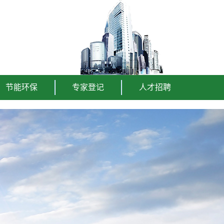
节能环保
专家登记
人才招聘