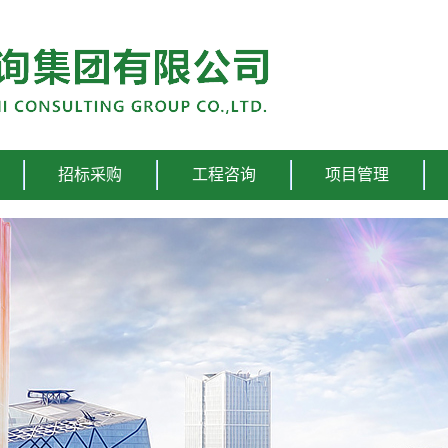
招标采购
工程咨询
项目管理