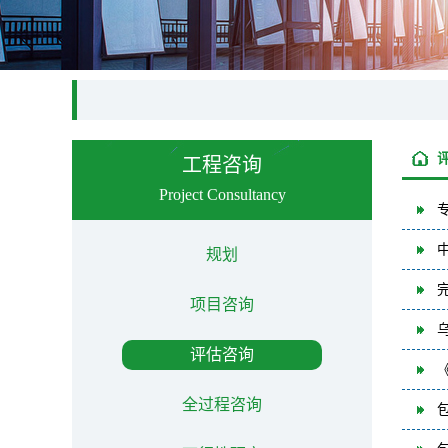
工程咨询
Project Consultancy
规划
项目咨询
评估咨询
全过程咨询