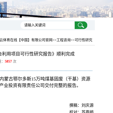
云体育在线【中国】有限公司官网
>>工程咨询>>可行性研究
合利用项目可行性研究报告》顺利完成
量：
5857
次
内蒙古鄂尔多斯15万吨煤基固废（干基）资源
产业投资有限责任公司交付完整的报告。
撰稿：刘庆源
校对：苏燕娟