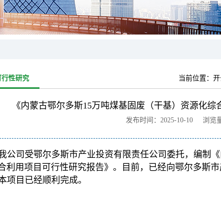
可行性研究
当前位置：
开
《内蒙古鄂尔多斯15万吨煤基固废（干基）资源化综
发布时间：2025-10-10 浏览
我公司受鄂尔多斯市产业投资有限责任公司委托，编制《
合利用项目可行性研究报告》。目前，已经向鄂尔多斯市
本项目已经顺利完成。