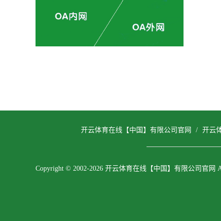
开云体育在线【中国】有限公司官网
/
开云
Copyright © 2002-2026 开云体育在线【中国】有限公司官网 All rig