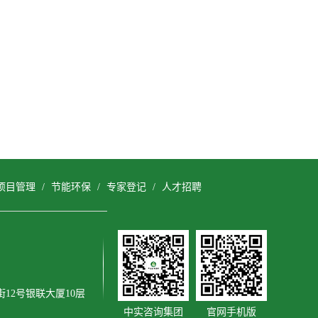
项目管理
/
节能环保
/
专家登记
/
人才招聘
12号银联大厦10层
中实咨询集团
官网手机版