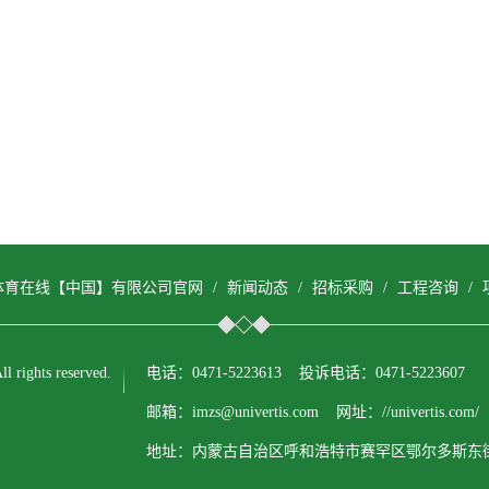
体育在线【中国】有限公司官网
/
新闻动态
/
招标采购
/
工程咨询
/
hts reserved.
电话：0471-5223613 投诉电话：0471-5223607
邮箱：imzs@univertis.com 网址：//univertis.com/
地址：内蒙古自治区呼和浩特市赛罕区鄂尔多斯东街