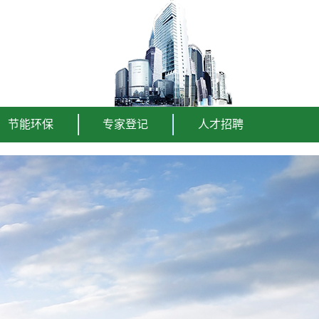
节能环保
专家登记
人才招聘